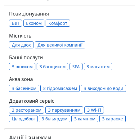
Позиціонування
ВІП
Економ
Комфорт
Місткість
Для двох
Для великої компанії
Банні послуги
З віником
З банщиком
SPA
З масажем
Аква зона
З басейном
З гідромасажем
З виходом до води
Додатковий сервіс
З рестораном
З паркуванням
З Wi-Fi
Цілодобові
З більярдом
З каміном
З караоке
Акції і знижки