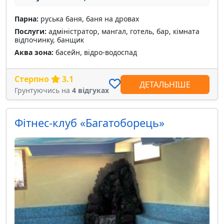
Парна:
руська баня, баня на дровах
Послуги:
адміністратор, мангал, готель, бар, кімната
відпочинку, банщик
Аква зона:
басейн, відро-водоспад
Стерпно
3.1
ДЕТАЛЬНІШЕ
Грунтуючись на
4 відгуках
Фітнес-клуб «Багатоборець»