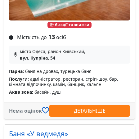
Є акції та знижки
13
Місткість до
осіб
місто Одеса, район Київський,
вул. Купріна, 54
Парна:
баня на дровах, турецька баня
Послуги:
адміністратор, ресторан, стріп-шоу, бар,
кімната відпочинку, камін, банщик, кальян
Аква зона:
басейн, душ
Нема оцінок
ДЕТАЛЬНІШЕ
Баня «У ведмедя»