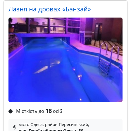
Лазня на дровах «Банзай»
18
Місткість до
осіб
місто Одеса, район Пересипський,
вул. Героїв оборони Одеси, 30