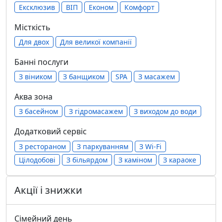
Ексклюзив
ВІП
Економ
Комфорт
Місткість
Для двох
Для великої компанії
Банні послуги
З віником
З банщиком
SPA
З масажем
Аква зона
З басейном
З гідромасажем
З виходом до води
Додатковий сервіс
З рестораном
З паркуванням
З Wi-Fi
Цілодобові
З більярдом
З каміном
З караоке
Акції і знижки
Сімейний день