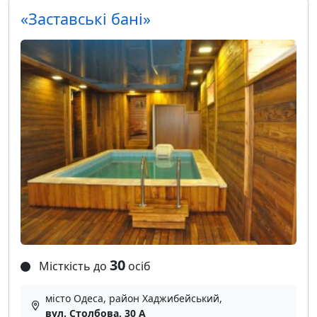
«Заставські бані»
30
Місткість до
осіб
місто Одеса, район Хаджибейський,
вул. Столбова, 30 А