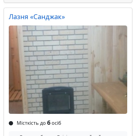
Лазня «Санджак»
6
Місткість до
осіб