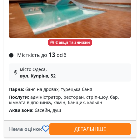
Є акції та знижки
13
Місткість до
осіб
місто Одеса,
вул. Купріна, 52
Парна:
баня на дровах, турецька баня
Послуги:
адміністратор, ресторан, стріп-шоу, бар,
кімната відпочинку, камін, банщик, кальян
Аква зона:
басейн, душ
Нема оцінок
ДЕТАЛЬНІШЕ