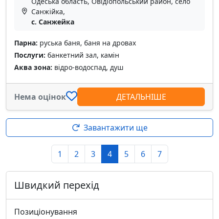
Одеська область, Овідіопольський район, село
Санжійка,
с. Санжейка
Парна:
руська баня, баня на дровах
Послуги:
банкетний зал, камін
Аква зона:
відро-водоспад, душ
Нема оцінок
ДЕТАЛЬНІШЕ
Завантажити ще
1
2
3
4
5
6
7
Швидкий перехід
Позиціонування