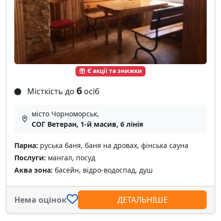
Є акції та знижки
6
Місткість до
осіб
місто Чорноморськ,
СОГ Ветеран, 1-й масив, 6 лінія
Парна:
руська баня, баня на дровах, фінська сауна
Послуги:
мангал, посуд
Аква зона:
басейн, відро-водоспад, душ
Нема оцінок
ДЕТАЛЬНІШЕ