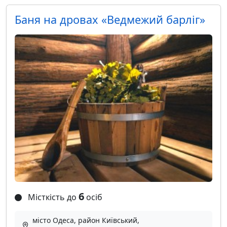
Баня на дровах «Ведмежий барліг»
6
Місткість до
осіб
місто Одеса, район Київський,