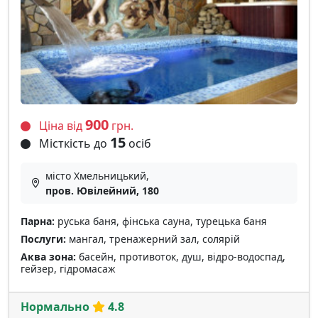
900
Ціна від
грн.
15
Місткість до
осіб
місто Хмельницький,
пров. Ювілейний, 180
Парна:
руська баня, фінська сауна, турецька баня
Послуги:
мангал, тренажерний зал, солярій
Аква зона:
басейн, противоток, душ, відро-водоспад,
гейзер, гідромасаж
Нормально
4.8