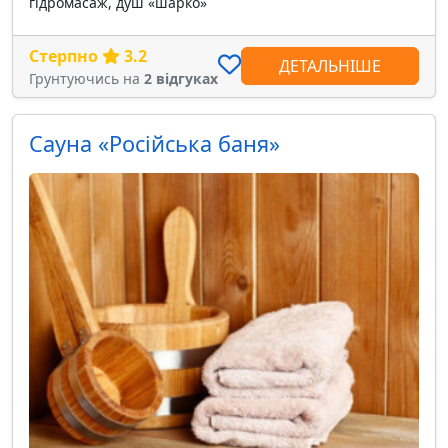
гідромасаж, душ «шарко»
Стерпно
3.2
ДЕТАЛЬНІШЕ
Грунтуючись на
2 відгуках
Сауна «Російська баня»