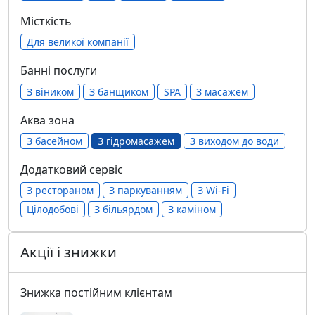
Місткість
Для великої компанії
Банні послуги
З віником
З банщиком
SPA
З масажем
Аква зона
З басейном
З гідромасажем
З виходом до води
Додатковий сервіс
З рестораном
З паркуванням
З Wi-Fi
Цілодобові
З більярдом
З каміном
Акції і знижки
Знижка постійним клієнтам