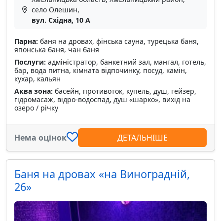
село Олешин,
вул. Східна, 10 А
Парна:
баня на дровах, фінська сауна, турецька баня,
японська баня, чан баня
Послуги:
адміністратор, банкетний зал, мангал, готель,
бар, вода питна, кімната відпочинку, посуд, камін,
кухар, кальян
Аква зона:
басейн, противоток, купель, душ, гейзер,
гідромасаж, відро-водоспад, душ «шарко», вихід на
озеро / річку
Нема оцінок
ДЕТАЛЬНІШЕ
Баня на дровах «на Виноградній,
26»