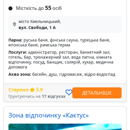
55
Місткість до
осіб
місто Хмельницький,
вул. Свободи, 1 А
Парна:
руська баня, фінська сауна, турецька баня,
японська баня, римська терма
Послуги:
адміністратор, ресторан, банкетний зал,
готель, бар, тренажерний зал, вода питна, кімната
відпочинку, посуд, банщик, солярій, кухар, медична
допомога
Аква зона:
басейн, душ, гідромасаж, відро-водоспад
Стерпно
3.9
ДЕТАЛЬНІШЕ
Грунтуючись на
17 відгуках
Зона відпочинку «Кактус»