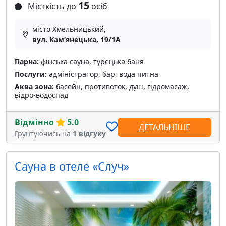
15
Місткість до
осіб
місто Хмельницький,
вул. Камʼянецька, 19/1А
Парна:
фінська сауна, турецька баня
Послуги:
адміністратор, бар, вода питна
Аква зона:
басейн, противоток, душ, гідромасаж,
відро-водоспад
Відмінно
5.0
ДЕТАЛЬНІШЕ
Грунтуючись на
1 відгуку
Сауна в отеле «Случ»