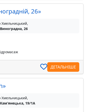
ноградній, 26»
о Хмельницький,
 Виноградна, 26
гідромасаж
ДЕТАЛЬНІШЕ
h»
о Хмельницький,
 Камʼянецька, 19/1А