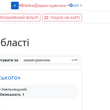
Увійти
Зареєструватися
УКР
РОЗШИРЕНИЙ ФІЛЬТР
ПОШУК НА КАРТІ
бласті
тувати за
ського»
о Хмельницький,
 Окінського, 1