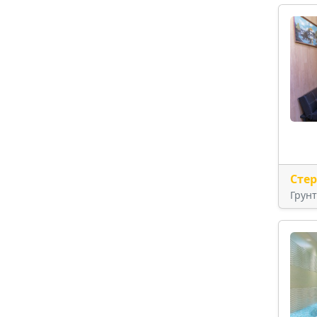
Сте
Грун