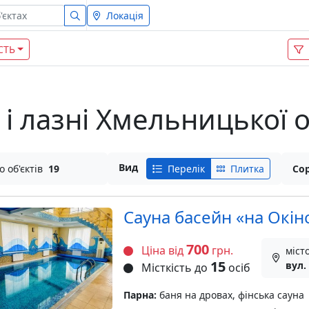
Локація
СТЬ
і лазні Хмельницької о
Вид
о об'єктів
19
Перелік
Плитка
Сор
Сауна басейн «на Окін
700
Ціна від
грн.
міст
15
вул.
Місткість до
осіб
Парна:
баня на дровах, фінська сауна