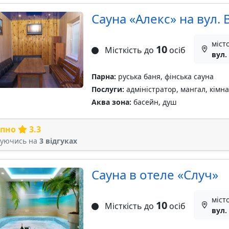
Сауна «Алекс» на вул.
міст
10
Місткість до
осіб
вул.
Парна:
руська баня, фінська сауна
Послуги:
адміністратор, мангал, кімн
Аква зона:
басейн, душ
рпно
3.3
туючись на
3 відгуках
Сауна в отеле «Случ»
міст
10
Місткість до
осіб
вул.