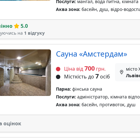
Послуги:
мангал, вода питна, кімната 
Аква зона:
басейн, душ, відро-водосп
мінно
5.0
туючись на
1 відгуку
Сауна «Амстердам»
700
Ціна від
грн.
місто
7
Львів
Місткість до
осіб
Парна:
фінська сауна
Послуги:
адміністратор, кімната відп
Аква зона:
басейн, противоток, душ
а оцінок