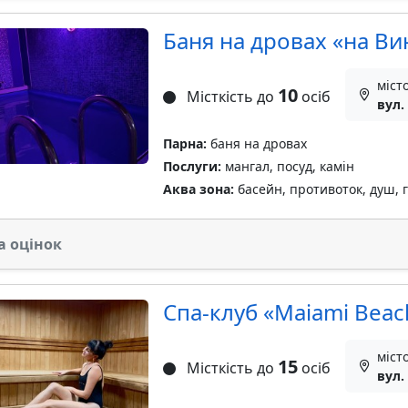
Баня на дровах «на Ви
міст
10
Місткість до
осіб
вул.
Парна:
баня на дровах
Послуги:
мангал, посуд, камін
Аква зона:
басейн, противоток, душ, 
а оцінок
Спа-клуб «Maiami Beac
міст
15
Місткість до
осіб
вул.