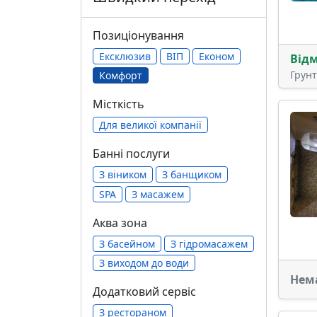
Позиціонування
Ексклюзив
ВІП
Економ
Від
Грун
Комфорт
Місткість
Для великої компанії
Банні послуги
З віником
З банщиком
SPA
З масажем
Аква зона
З басейном
З гідромасажем
З виходом до води
Нем
Додатковий сервіс
З рестораном