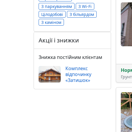
З паркуванням
З Wi-Fi
Цілодобові
З більярдом
З каміном
Акції і знижки
Знижка постійним клієнтам
Комплекс
Нор
відпочинку
Грун
«Затишок»