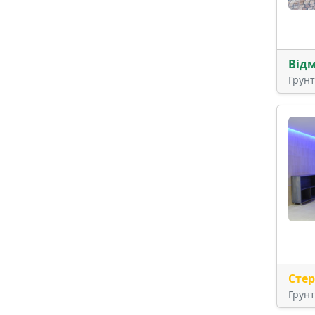
Від
Грун
Сте
Грун