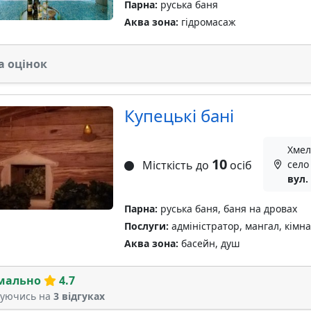
Парна:
руська баня
Аква зона:
гідромасаж
а оцінок
Купецькі бані
Хмел
10
Місткість до
осіб
село
вул.
Парна:
руська баня, баня на дровах
Послуги:
адміністратор, мангал, кімна
Аква зона:
басейн, душ
мально
4.7
туючись на
3 відгуках