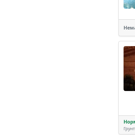
Нем
Нор
Грун