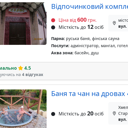
Відпочинковий компл
600
Ціна від
грн.
міст
12
вул.
Місткість до
осіб
Парна:
руська баня, фінська сауна
Послуги:
адміністратор, мангал, готел
Аква зона:
басейн, душ
мально
4.5
туючись на
4 відгуках
Баня та чан на дровах
Хмел
20
Місткість до
осіб
Стар
вул.