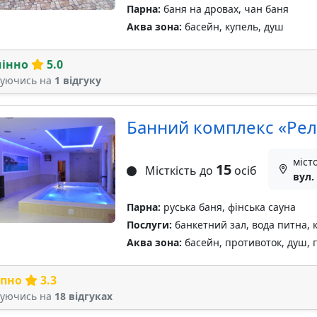
Парна:
баня на дровах, чан баня
Аква зона:
басейн, купель, душ
мінно
5.0
туючись на
1 відгуку
Банний комплекс «Рел
міст
15
Місткість до
осіб
вул.
Парна:
руська баня, фінська сауна
Послуги:
банкетний зал, вода питна, к
Аква зона:
басейн, противоток, душ, 
рпно
3.3
туючись на
18 відгуках