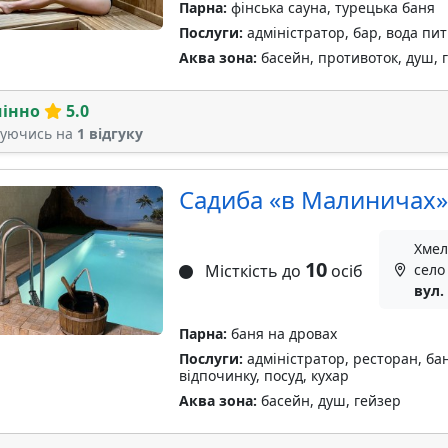
Парна:
фінська сауна, турецька баня
Послуги:
адміністратор, бар, вода пи
Аква зона:
басейн, противоток, душ, 
мінно
5.0
туючись на
1 відгуку
Садиба «в Малиничах»
Хмел
10
Місткість до
осіб
село
вул.
Парна:
баня на дровах
Послуги:
адміністратор, ресторан, бан
відпочинку, посуд, кухар
Аква зона:
басейн, душ, гейзер