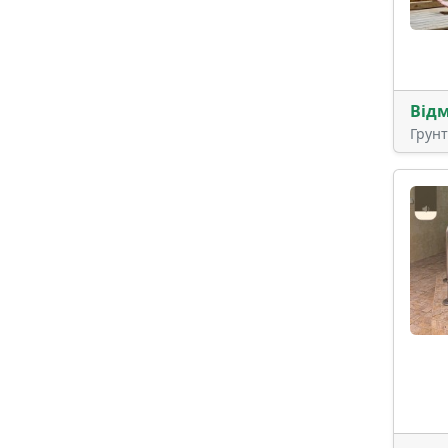
Від
Грун