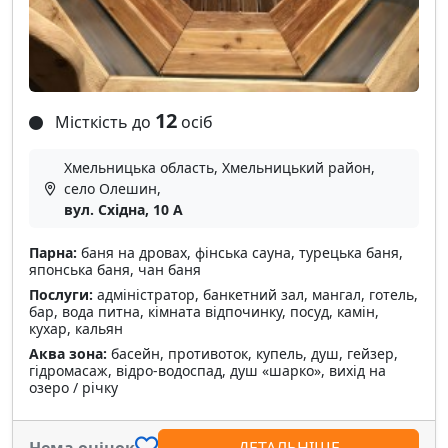
12
Місткість до
осіб
Хмельницька область, Хмельницький район,
село Олешин,
вул. Східна, 10 А
Парна:
баня на дровах, фінська сауна, турецька баня,
японська баня, чан баня
Послуги:
адміністратор, банкетний зал, мангал, готель,
бар, вода питна, кімната відпочинку, посуд, камін,
кухар, кальян
Аква зона:
басейн, противоток, купель, душ, гейзер,
гідромасаж, відро-водоспад, душ «шарко», вихід на
озеро / річку