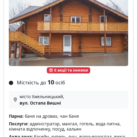
Є акції та знижки
10
Місткість до
осіб
місто Хмельницький,
вул. Остапа Вишні
Парна:
баня на дровах, чан баня
Послуги:
адміністратор, мангал, готель, вода питна,
кімната відпочинку, посуд, кальян
Аква зона:
басейн, купель, душ, відро-водоспад, вихід