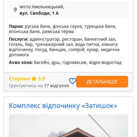
місто Хмельницький,
вул. Свободи, 1 А
Парна:
руська баня, фінська сауна, турецька баня,
японська баня, римська терма
Послуги:
адміністратор, ресторан, банкетний зал,
готель, бар, тренажерний зал, вода питна, кімната
відпочинку, посуд, банщик, солярій, кухар, медична
допомога
Аква зона:
басейн, душ, гідромасаж, відро-водоспад
Стерпно
3.9
ДЕТАЛЬНІШЕ
Грунтуючись на
17 відгуках
Комплекс відпочинку «Затишок»