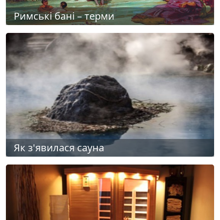
Римські бані – терми
Як з'явилася сауна