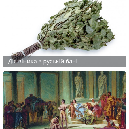
Дія віника в руській бані