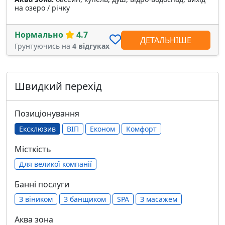
на озеро / річку
Нормально
4.7
ДЕТАЛЬНІШЕ
Грунтуючись на
4 відгуках
Швидкий перехід
Позиціонування
Ексклюзив
ВІП
Економ
Комфорт
Місткість
Для великої компанії
Банні послуги
З віником
З банщиком
SPA
З масажем
Аква зона