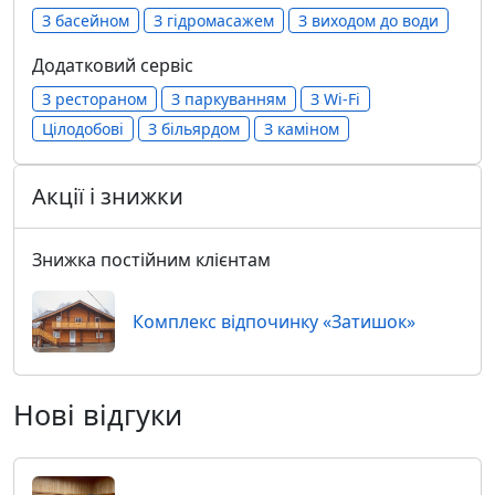
З басейном
З гідромасажем
З виходом до води
Додатковий сервіс
З рестораном
З паркуванням
З Wi-Fi
Цілодобові
З більярдом
З каміном
Акції і знижки
Знижка постійним клієнтам
Комплекс відпочинку «Затишок»
Нові відгуки