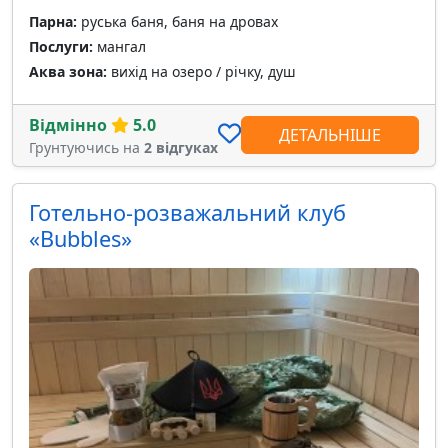
Парна:
руська баня, баня на дровах
Послуги:
мангал
Аква зона:
вихід на озеро / річку, душ
Відмінно
5.0
ДЕТАЛЬНІШЕ
Грунтуючись на
2 відгуках
Готельно-розважальний клуб
«Bubbles»