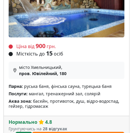
900
Ціна від
грн.
15
Місткість до
осіб
місто Хмельницький,
пров. Ювілейний, 180
Парна:
руська баня, фінська сауна, турецька баня
Послуги:
мангал, тренажерний зал, солярій
Аква зона:
басейн, противоток, душ, відро-водоспад,
гейзер, гідромасаж
Нормально
4.8
Грунтуючись на
28 відгуках