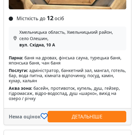
12
Місткість до
осіб
Хмельницька область, Хмельницький район,
село Олешин,
вул. Східна, 10 А
Парна:
баня на дровах, фінська сауна, турецька баня,
японська баня, чан баня
Послуги:
адміністратор, банкетний зал, мангал, готель,
бар, вода питна, кімната відпочинку, посуд, камін,
кухар, кальян
Аква зона:
басейн, противоток, купель, душ, гейзер,
гідромасаж, відро-водоспад, душ «шарко», вихід на
озеро / річку
Нема оцінок
ДЕТАЛЬНІШЕ