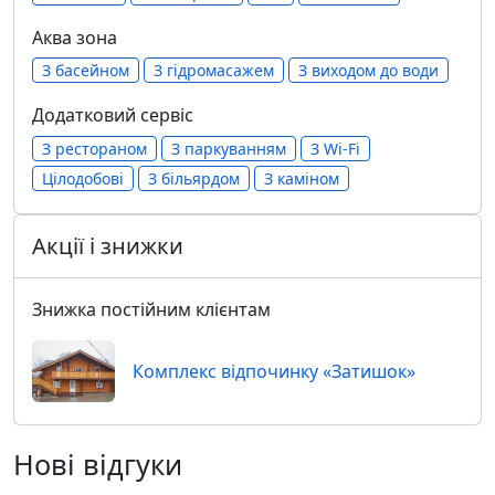
Аква зона
З басейном
З гідромасажем
З виходом до води
Додатковий сервіс
З рестораном
З паркуванням
З Wi-Fi
Цілодобові
З більярдом
З каміном
Акції і знижки
Знижка постійним клієнтам
Комплекс відпочинку «Затишок»
Нові відгуки