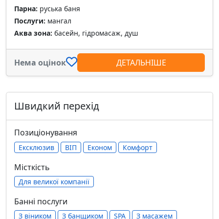
Парна:
руська баня
Послуги:
мангал
Аква зона:
басейн, гідромасаж, душ
Нема оцінок
ДЕТАЛЬНІШЕ
Швидкий перехід
Позиціонування
Ексклюзив
ВІП
Економ
Комфорт
Місткість
Для великої компанії
Банні послуги
З віником
З банщиком
SPA
З масажем