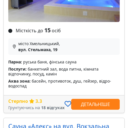
15
Місткість до
осіб
місто Хмельницький,
вул. Стельмаха, 19
Парна:
руська баня, фінська сауна
Послуги:
банкетний зал, вода питна, кімната
відпочинку, посуд, камін
Аква зона:
басейн, противоток, душ, гейзер, відро-
водоспад
Стерпно
3.3
ДЕТАЛЬНІШЕ
Грунтуючись на
18 відгуках
Сауна «Алекс» на вул. Вокзальна