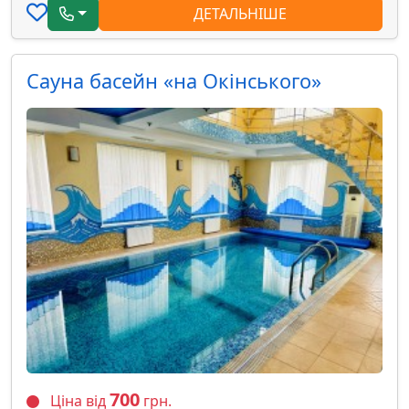
ДЕТАЛЬНІШЕ
Сауна басейн «на Окінського»
700
Ціна від
грн.