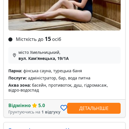
15
Місткість до
осіб
місто Хмельницький,
вул. Камʼянецька, 19/1А
Парна:
фінська сауна, турецька баня
Послуги:
адміністратор, бар, вода питна
Аква зона:
басейн, противоток, душ, гідромасаж,
відро-водоспад
Відмінно
5.0
ДЕТАЛЬНІШЕ
Грунтуючись на
1 відгуку