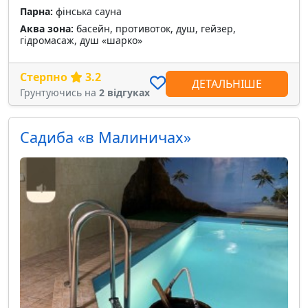
Парна:
фінська сауна
Аква зона:
басейн, противоток, душ, гейзер,
гідромасаж, душ «шарко»
Стерпно
3.2
ДЕТАЛЬНІШЕ
Грунтуючись на
2 відгуках
Садиба «в Малиничах»