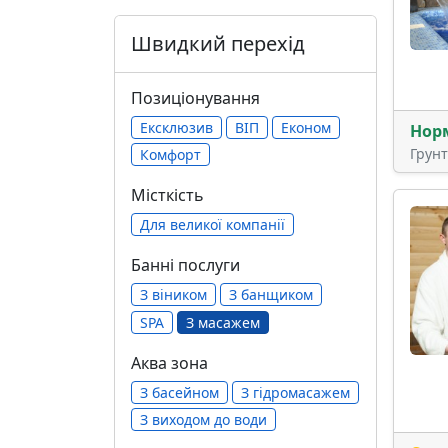
Швидкий перехід
Позиціонування
Ексклюзив
ВІП
Економ
Нор
Грун
Комфорт
Місткість
Для великої компанії
Банні послуги
З віником
З банщиком
SPA
З масажем
Аква зона
З басейном
З гідромасажем
З виходом до води