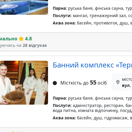
Парна:
руська баня, фінська сауна, ту
Послуги:
мангал, тренажерний зал, с
Аква зона:
басейн, противоток, душ, в
мально
4.8
туючись на
28 відгуках
Банний комплекс «Те
міст
55
Місткість до
осіб
вул.
Парна:
руська баня, фінська сауна, ту
Послуги:
адміністратор, ресторан, бан
вода питна, кімната відпочинку, посуд
Аква зона:
басейн, душ, гідромасаж, 