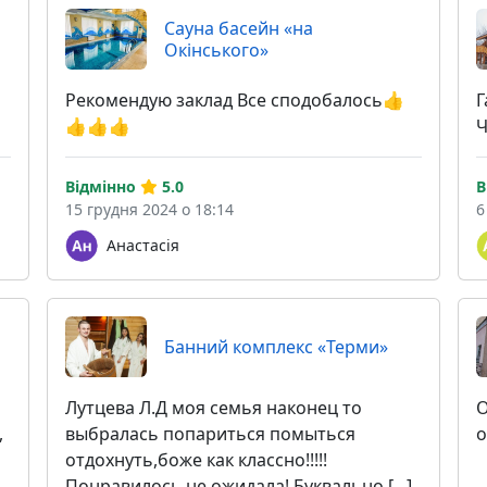
Сауна басейн «на
Окінського»
Рекомендую заклад Все сподобалось👍
Г
👍👍👍
Ч
Відмінно
5.0
В
15 грудня 2024 о 18:14
6
Анастасія
Банний комплекс «Терми»
Лутцева Л.Д моя семья наконец то
О
,
выбралась попариться помыться
о
отдохнуть,боже как классно!!!!!
Понравилось не ожидала! Буквально [...]