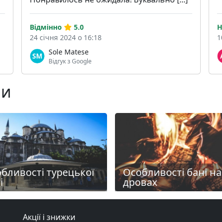
Відмінно
5.0
Н
24 січня 2024 о 16:18
1
Sole Matese
Відгук з Google
ни
бливості турецької
Особливості бані на
і
дровах
Акції і знижки