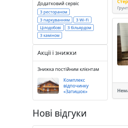
Сте
Додатковий сервіс
Грун
З рестораном
З паркуванням
З Wi-Fi
Цілодобові
З більярдом
З каміном
Акції і знижки
Знижка постійним клієнтам
Комплекс
відпочинку
Нем
«Затишок»
Нові відгуки