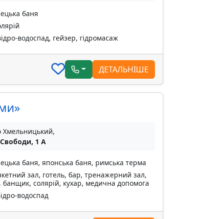
рецька баня
олярій
ідро-водоспад, гейзер, гідромасаж
ДЕТАЛЬНІШЕ
рми»
о Хмельницький,
 Свободи, 1 А
рецька баня, японська баня, римська терма
кетний зал, готель, бар, тренажерний зал,
, банщик, солярій, кухар, медична допомога
відро-водоспад