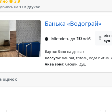
рпно
3.9
туючись на
17 відгуках
Банька «Водограй»
міст
10
Місткість до
осіб
вул.
Парна:
баня на дровах
Послуги:
мангал, готель, вода питна, 
Аква зона:
басейн, душ
а оцінок