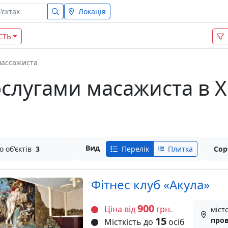
Локація
СТЬ
массажиста
послугами масажиста в
Вид
о об'єктів
3
Перелік
Плитка
Сор
Фiтнес клуб «Акула»
900
Ціна від
грн.
міст
15
пров
Місткість до
осіб