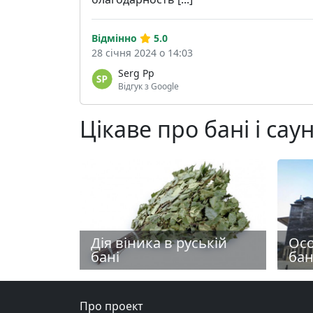
Відмінно
5.0
28 січня 2024 о 14:03
Serg Pp
Відгук з Google
Цікаве про бані і сау
Осо
Дія віника в руській
бан
бані
Про проект