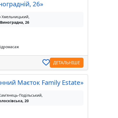
ноградній, 26»
о Хмельницький,
 Виноградна, 26
гідромасаж
ДЕТАЛЬНІШЕ
нний Маєток Family Estate»
Кам'янець-Подільський,
олосківська, 20