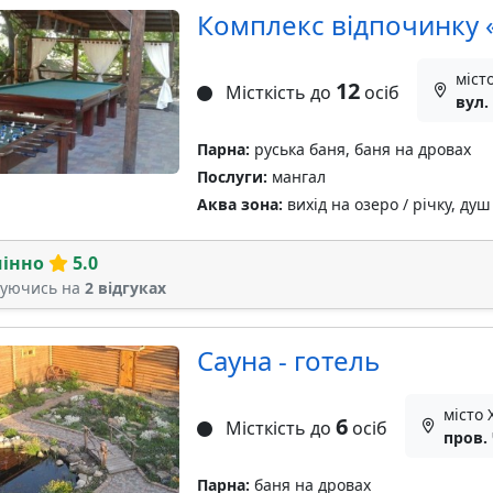
Комплекс відпочинку 
міст
12
Місткість до
осіб
вул.
Парна:
руська баня, баня на дровах
Послуги:
мангал
Аква зона:
вихід на озеро / річку, душ
мінно
5.0
туючись на
2 відгуках
Сауна - готель
місто
6
Місткість до
осіб
пров.
Парна:
баня на дровах