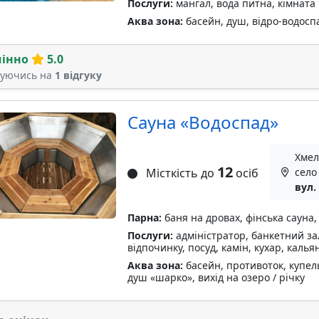
Послуги:
мангал, вода питна, кімната 
Аква зона:
басейн, душ, відро-водосп
мінно
5.0
туючись на
1 відгуку
Сауна «Водоспад»
Хмел
12
Місткість до
осіб
село
вул.
Парна:
баня на дровах, фінська сауна,
Послуги:
адміністратор, банкетний зал
відпочинку, посуд, камін, кухар, калья
Аква зона:
басейн, противоток, купель
душ «шарко», вихід на озеро / річку