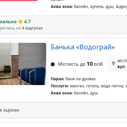
Аква зона:
басейн, купель, душ, відро-
мально
4.7
туючись на
4 відгуках
Банька «Водограй»
міст
10
Місткість до
осіб
вул.
Парна:
баня на дровах
Послуги:
мангал, готель, вода питна, 
Аква зона:
басейн, душ
а оцінок