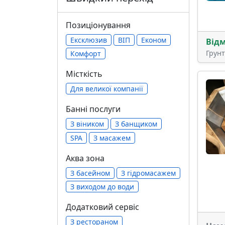
Позиціонування
Ексклюзив
ВІП
Економ
Від
Грун
Комфорт
Місткість
Для великої компанії
Банні послуги
З віником
З банщиком
SPA
З масажем
Аква зона
З басейном
З гідромасажем
З виходом до води
Додатковий сервіс
З рестораном