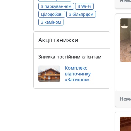
Нем
З паркуванням
З Wi-Fi
Цілодобові
З більярдом
З каміном
Акції і знижки
Знижка постійним клієнтам
Комплекс
відпочинку
«Затишок»
Нем