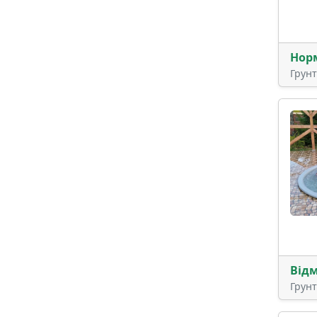
Нор
Грун
Від
Грун