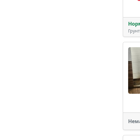
Нор
Грун
Нем