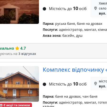
Хмел
10
Місткість до
осіб
село
вул.
Парна:
руська баня, баня на дровах
Послуги:
адміністратор, мангал, кімна
Аква зона:
басейн, душ
мально
4.7
туючись на
3 відгуках
Комплекс відпочинку 
міст
10
Місткість до
осіб
вул.
Парна:
баня на дровах, чан баня
Послуги:
адміністратор, мангал, готел
Є акції та знижки
кальян