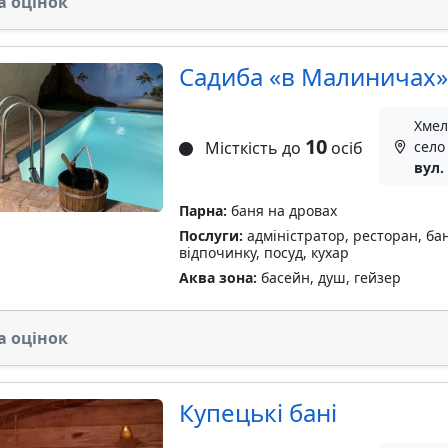
а оцінок
Садиба «в Малиничах»
Хмел
10
Місткість до
осіб
село
вул.
Парна:
баня на дровах
Послуги:
адміністратор, ресторан, бан
відпочинку, посуд, кухар
Аква зона:
басейн, душ, гейзер
а оцінок
Купецькі бані