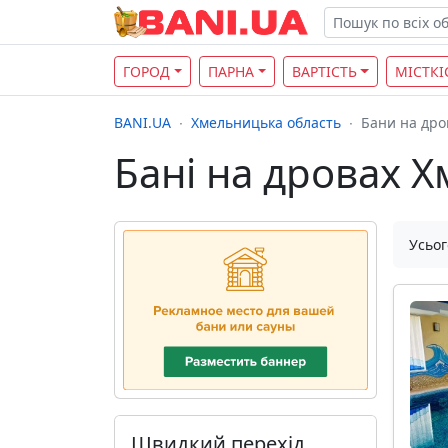
ГОРОД
ПАРНА
ВАРТІСТЬ
МІСТКІ
BANI.UA
Хмельницька область
Бани на дро
Бані на дровах Х
Усьог
Швидкий перехід