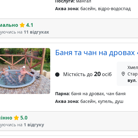
Послуги:
мангал
Аква зона:
басейн, відро-водоспад
мально
4.1
туючись на
11 відгуках
Баня та чан на дровах
Хмел
20
Місткість до
осіб
Стар
вул.
Парна:
баня на дровах, чан баня
Аква зона:
басейн, купель, душ
мінно
5.0
туючись на
1 відгуку