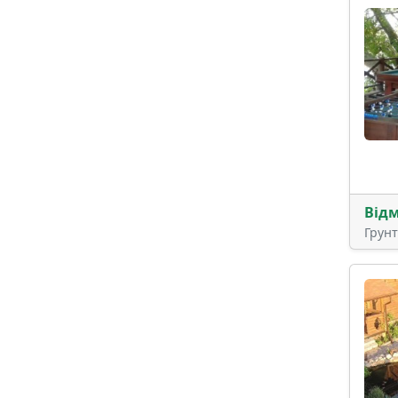
Від
Грун