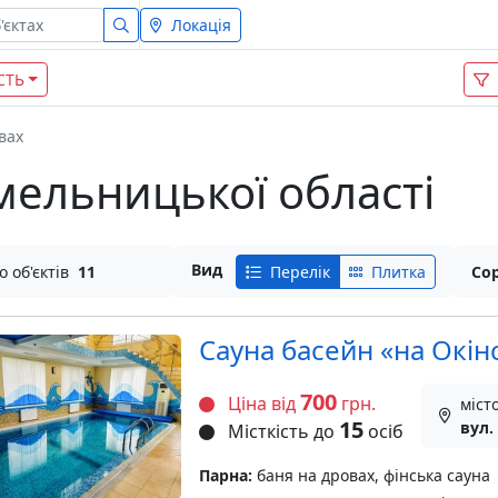
Локація
СТЬ
вах
мельницької області
Вид
о об'єктів
11
Перелік
Плитка
Сор
Сауна басейн «на Окін
700
Ціна від
грн.
міст
15
вул.
Місткість до
осіб
Парна:
баня на дровах, фінська сауна