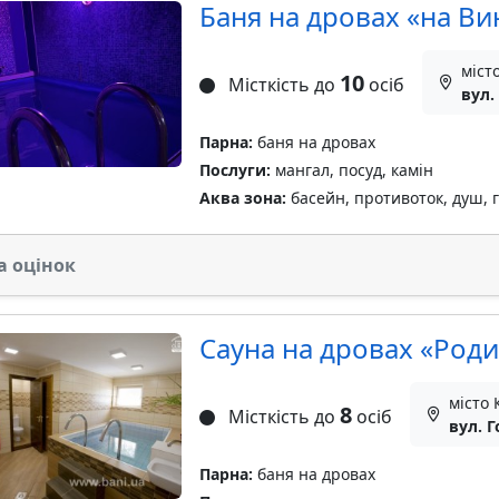
Баня на дровах «на Ви
міст
10
Місткість до
осіб
вул.
Парна:
баня на дровах
Послуги:
мангал, посуд, камін
Аква зона:
басейн, противоток, душ, 
а оцінок
Сауна на дровах «Роди
місто 
8
Місткість до
осіб
вул. Г
Парна:
баня на дровах