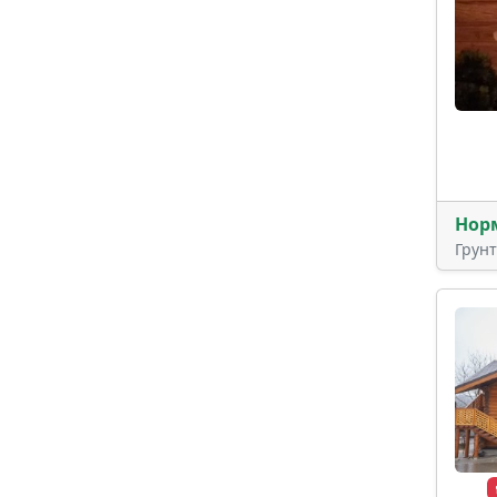
Нор
Грун