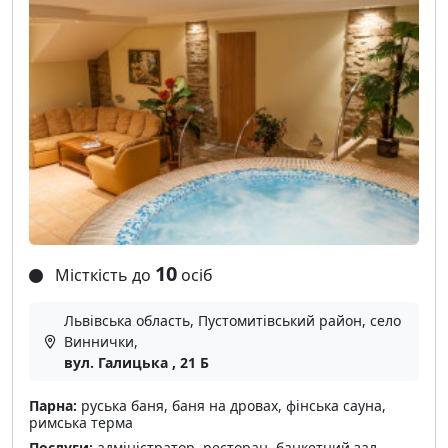
10
Місткість до
осіб
Львівська область, Пустомитівський район, село
Виннички,
вул. Галицька , 21 Б
Парна:
руська баня, баня на дровах, фінська сауна,
римська терма
Послуги:
адміністратор, ресторан, банкетний зал,