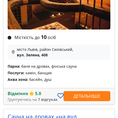
10
Місткість до
осіб
місто Львів, район Сихівський,
вул. Зелена, 408
Парна:
баня на дровах, фінська сауна
Послуги:
камін, банщик
Аква зона:
басейн, душ
Відмінно
5.0
ДЕТАЛЬНІШЕ
Грунтуючись на
7 відгуках
Сауна на дровах «на вул.