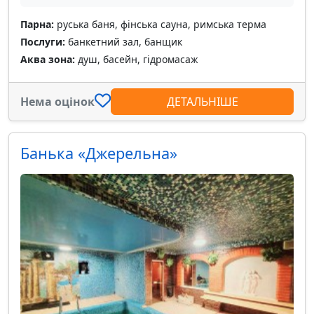
Парна:
руська баня, фінська сауна, римська терма
Послуги:
банкетний зал, банщик
Аква зона:
душ, басейн, гідромасаж
Нема оцінок
ДЕТАЛЬНІШЕ
Банька «Джерельна»