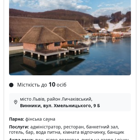
10
Місткість до
осіб
місто Львів, район Личаківський,
Винники, вул. Хмельницького, 9 Б
Парна:
фінська сауна
Послуги:
адміністратор, ресторан, банкетний зал,
готель, бар, вода питна, кімната відпочинку, банщик
Аква зона:
душ, відро-водоспад, вихід на озеро / річку