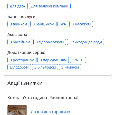
Для двох
Для великої компанії
Банні послуги
З віником
З банщиком
SPA
З масажем
Аква зона
З басейном
З гідромасажем
З виходом до води
Додатковий сервіс
З рестораном
З паркуванням
З Wi-Fi
Цілодобові
З більярдом
З каміном
Акції і знижки
Кожна п'ята година - безкоштовна!
Лазня «на гаражах»