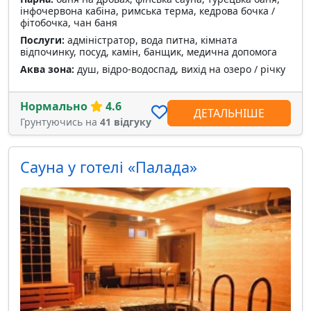
інфочервона кабіна, римська терма, кедрова бочка /
фітобочка, чан баня
Послуги:
адміністратор, вода питна, кімната
відпочинку, посуд, камін, банщик, медична допомога
Аква зона:
душ, відро-водоспад, вихід на озеро / річку
Нормально
4.6
ДЕТАЛЬНІШЕ
Грунтуючись на
41 відгуку
Сауна у готелі «Палада»