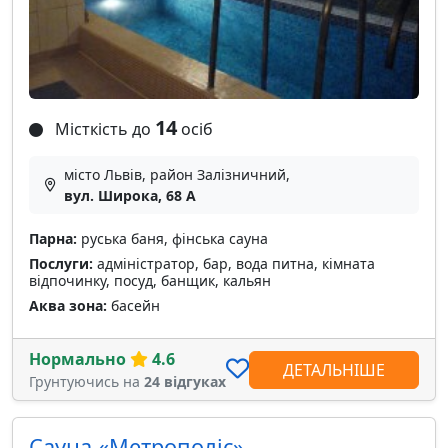
14
Місткість до
осіб
місто Львів, район Залізничний,
вул. Широка, 68 А
Парна:
руська баня, фінська сауна
Послуги:
адміністратор, бар, вода питна, кімната
відпочинку, посуд, банщик, кальян
Аква зона:
басейн
Нормально
4.6
ДЕТАЛЬНІШЕ
Грунтуючись на
24 відгуках
Сауна «Метрополіс»