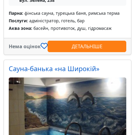
вул. Зелена, 238
Парна:
фінська сауна, турецька баня, римська терма
Послуги:
адміністратор, готель, бар
Аква зона:
басейн, противоток, душ, гідромасаж
Нема оцінок
ДЕТАЛЬНІШЕ
Сауна-банька «на Широкій»