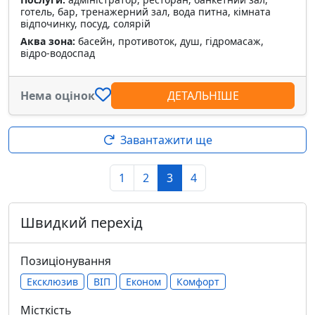
готель, бар, тренажерний зал, вода питна, кімната
відпочинку, посуд, солярій
Аква зона:
басейн, противоток, душ, гідромасаж,
відро-водоспад
Нема оцінок
ДЕТАЛЬНІШЕ
Завантажити ще
1
2
3
4
Швидкий перехід
Позиціонування
Ексклюзив
ВІП
Економ
Комфорт
Місткість