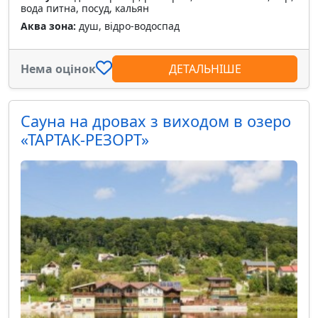
вода питна, посуд, кальян
Аква зона:
душ, відро-водоспад
Нема оцінок
ДЕТАЛЬНІШЕ
Сауна на дровах з виходом в озеро
«ТАРТАК-РЕЗОРТ»