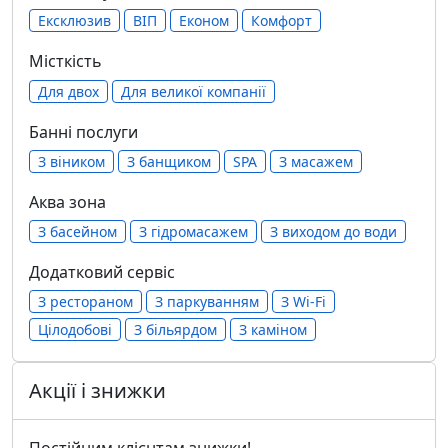
Ексклюзив
ВІП
Економ
Комфорт
Місткість
Для двох
Для великої компанії
Банні послуги
З віником
З банщиком
SPA
З масажем
Аква зона
З басейном
З гідромасажем
З виходом до води
Додатковий сервіс
З рестораном
З паркуванням
З Wi-Fi
Цілодобові
З більярдом
З каміном
Акції і знижки
Постійним клієнтам знижки!