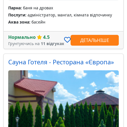
Парна:
баня на дровах
Послуги:
адміністратор, мангал, кімната відпочинку
Аква зона:
басейн
Нормально
4.5
ДЕТАЛЬНІШЕ
Грунтуючись на
11 відгуках
Сауна Готеля - Ресторана «Європа»