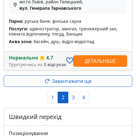
місто Львів, район Галицький,
вул. Генерала Тарнавського
Парна:
руська баня, фінська сауна
Послуги:
адміністратор, мангал, тренажерний зал,
кімната відпочинку, посуд, банщик
Аква зона:
басейн, душ, відро-водоспад
Нормально
4.7
ДЕТАЛЬНІШЕ
Грунтуючись на
3 відгуках
Завантажити ще
1
2
3
4
Швидкий перехід
Позиціонування