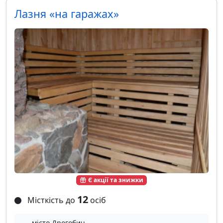
Лазня «на гаражах»
Є акції та знижки
12
Місткість до
осіб
місто Дрогобич,