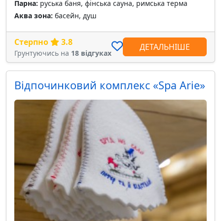
Парна:
руська баня, фінська сауна, римська терма
Аква зона:
басейн, душ
Стерпно
3.8
ДЕТАЛЬНІШЕ
Грунтуючись на
18 відгуках
Відпочинковий комплекс «Spa Arie»