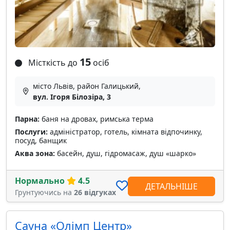
15
Місткість до
осіб
місто Львів, район Галицький,
вул. Ігоря Білозіра, 3
Парна:
баня на дровах, римська терма
Послуги:
адміністратор, готель, кімната відпочинку,
посуд, банщик
Аква зона:
басейн, душ, гідромасаж, душ «шарко»
Нормально
4.5
ДЕТАЛЬНІШЕ
Грунтуючись на
26 відгуках
Сауна «Олімп Центр»