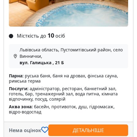
10
Місткість до
осіб
Львівська область, Пустомитівський район, село
Виннички,
вул. Галицька , 21 Б
Парна:
руська баня, баня на дровах, фінська сауна,
римська терма
Послуги:
адміністратор, ресторан, банкетний зал,
готель, бар, тренажерний зал, вода питна, кімната
відпочинку, посуд, солярій
Аква зона:
басейн, противоток, душ, гідромасаж,
відро-водоспад
Нема оцінок
ДЕТАЛЬНІШЕ