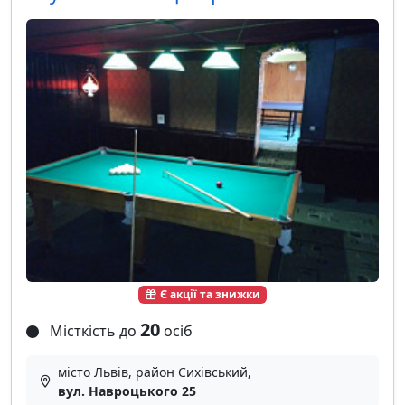
Є акції та знижки
20
Місткість до
осіб
місто Львів, район Сихівський,
вул. Навроцького 25