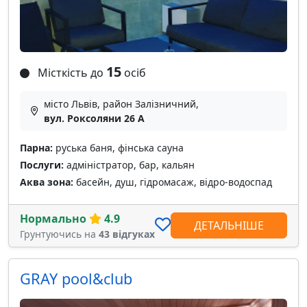
15
Місткість до
осіб
місто Львів, район Залізничний,
вул. Роксоляни 26 А
Парна:
руська баня, фінська сауна
Послуги:
адміністратор, бар, кальян
Аква зона:
басейн, душ, гідромасаж, відро-водоспад
Нормально
4.9
ДЕТАЛЬНІШЕ
Грунтуючись на
43 відгуках
GRAY pool&club